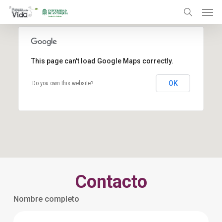
Menu
Skip
to
search
main
content
This page can't load Google Maps correctly.
OK
Do you own this website?
Contacto
Nombre completo