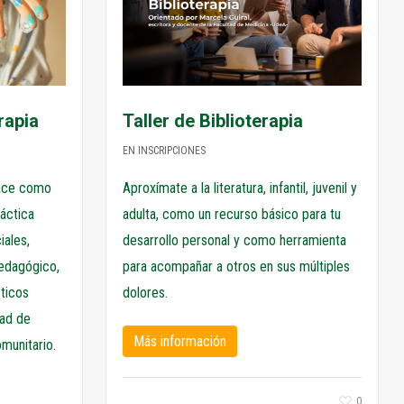
Taller de Biblioterapia
rapia
EN INSCRIPCIONES
Aproxímate a la literatura, infantil, juvenil y
nace como
adulta, como un recurso básico para tu
áctica
desarrollo personal y como herramienta
ales,
para acompañar a otros en sus múltiples
edagógico,
dolores.
sticos
dad de
Más información
omunitario.
0