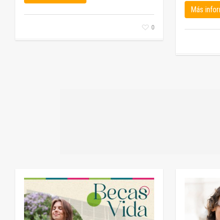
Más info
0