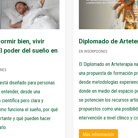
ormir bien, vivir
Diplomado de Artete
El poder del sueño en
EN INSCRIPCIONES
El Diplomado en Arteterapia 
ONES
una propuesta de formación pr
desde metodologías experienci
 está diseñado para personas
donde en medio del espacio p
 entender, desde una
se potencien los recursos artí
 científica pero clara y
propuestos como una posibili
mo funciona el sueño, por qué
intervención a nivel clínico y c
ortante y qué pueden hacer
rlo.
Más información