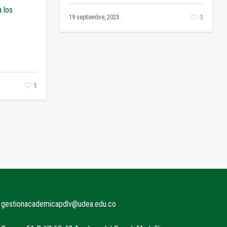
 los
19 septiembre, 2023
3
5
gestionacademicapdlv@udea.edu.co