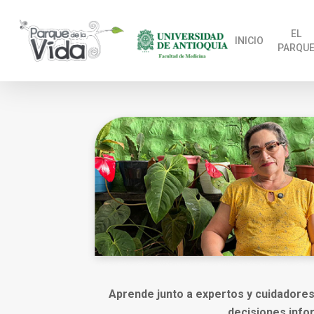
Skip
to
EL
INICIO
PARQU
main
content
Aprende junto a expertos y cuidadores
decisiones info