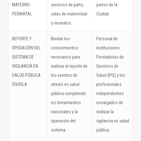
MATERNO-
servicios de parto,
partos de la
PERINATAL.
salas de maternidad
Ciudad.
y neonatos.
REPORTE Y
Brindar los
Personal de
OPERACIÓN DEL
conocimientos
instituciones
SISTEMA DE
necesarios para
Prestadoras de
VIGILANCIA EN
realizar el reporte de
Servicios de
SALUD PÚBLICA
los eventos de
Salud (IPS) y los
SIVIGILA
interés en salud
profesionales
pública cumpliendo
independientes
los lineamientos
encargados de
nacionales y la
realizar la
operación del
vigilancia en salud
sistema.
pública