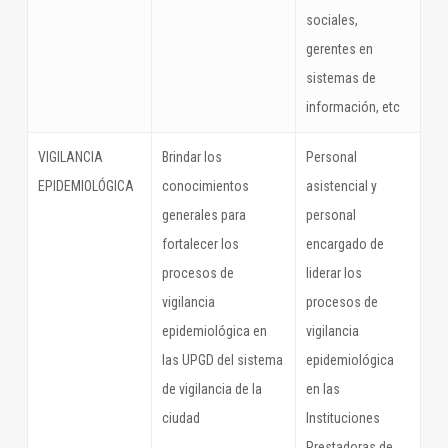
sociales,
gerentes en
sistemas de
información, etc
VIGILANCIA
Brindar los
Personal
EPIDEMIOLÓGICA
conocimientos
asistencial y
generales para
personal
fortalecer los
encargado de
procesos de
liderar los
vigilancia
procesos de
epidemiológica en
vigilancia
las UPGD del sistema
epidemiológica
de vigilancia de la
en las
ciudad
Instituciones
Prestadoras de