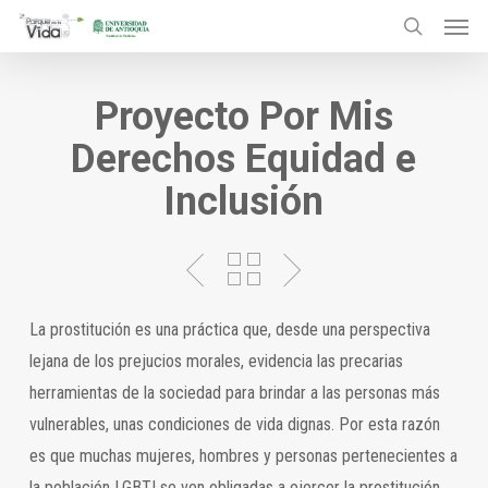
Menu
Skip
to
search
main
Proyecto Por Mis
content
Derechos Equidad e
Inclusión
La prostitución es una práctica que, desde una perspectiva
lejana de los prejucios morales, evidencia las precarias
herramientas de la sociedad para brindar a las personas más
vulnerables, unas condiciones de vida dignas. Por esta razón
es que muchas mujeres, hombres y personas pertenecientes a
la población LGBTI se ven obligadas a ejercer la prostitución