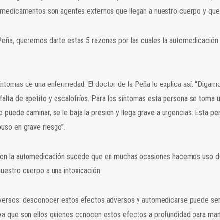
os medicamentos son agentes externos que llegan a nuestro cuerpo y que
Peña, queremos darte estas 5 razones por las cuales la automedicación 
íntomas de una enfermedad: El doctor de la Peña lo explica así: “Diga
falta de apetito y escalofríos. Para los síntomas esta persona se toma u
 puede caminar, se le baja la presión y llega grave a urgencias. Esta pe
puso en grave riesgo”.
 Con la automedicación sucede que en muchas ocasiones hacemos uso d
uestro cuerpo a una intoxicación.
versos: desconocer estos efectos adversos y automedicarse puede ser
ud ya que son ellos quienes conocen estos efectos a profundidad para m