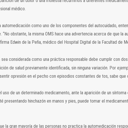
aparición de un dolor o una molestia recurrimos a diferentes medicame
esional médico.
 la automedicación como uno de los componentes del autocuidado, ent
. “No obstante, la misma OMS hace una advertencia acerca de que la au
ma Edwin de la Peña, médico del Hospital Digital de la Facultad de Med
ón sea considerada como una práctica responsable debe cumplir con dos
ión de salud previamente identificada, sin ninguna variación. Por ejem
 sentir opresión en el pecho con episodios constantes de tos, sabe que 
 el uso de un determinado medicamento, ante la aparición de un síntoma
sté presentando hinchazón en manos y pies, puede tomar el medicament
ue la gran mayoría de las personas no practica la automedicación resp