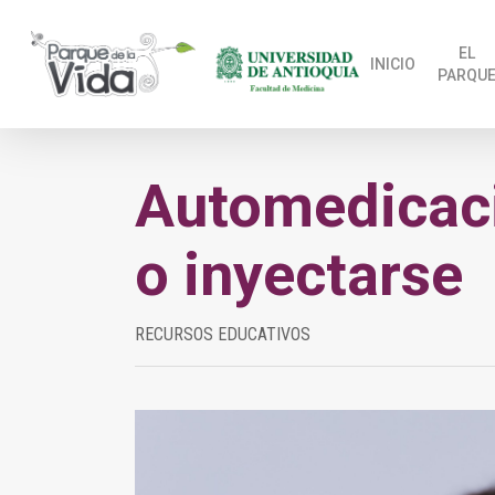
Skip
to
EL
INICIO
PARQU
main
content
Automedicació
o inyectarse
RECURSOS EDUCATIVOS