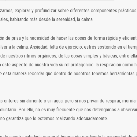
izarnos, explorar y profundizar sobre diferentes componentes prácticos 
les, habitando más desde la serenidad, la calma.
ión de prisa y la necesidad de hacer las cosas de forma rápida y eficien
olver a la calma. Ansiedad, falta de ejercicio, estrés sostenido en el 
e nuestros ritmos orgánicos, de las cosas simples y básicas, entre ellas
a este aspecto de nuestra vida su rol protagónico: la respiración como he
de esta manera recordar que dentro de nosotros tenemos herramientas p
as enteros sin alimento o sin agua, pero si nos privan de respirar, moriría
voluntario. Por ello, no es muy frecuente que nos detengamos a observar
 no garantiza que lo estemos realizando adecuadamente.
s de nuestra sabiduría corporal, hemos ido perdiendo la capacidad de se