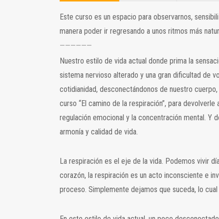
Este curso es un espacio para observarnos, sensibil
manera poder ir regresando a unos ritmos más natura
——————
Nuestro estilo de vida actual donde prima la sensac
sistema nervioso alterado y una gran dificultad de v
cotidianidad, desconectándonos de nuestro cuerpo, d
curso “El camino de la respiración”, para devolverle 
regulación emocional y la concentración mental. Y 
armonía y calidad de vida.
La respiración es el eje de la vida. Podemos vivir dí
corazón, la respiración es un acto inconsciente e in
proceso. Simplemente dejamos que suceda, lo cual
En este estilo de vida actual, un poco desconectado