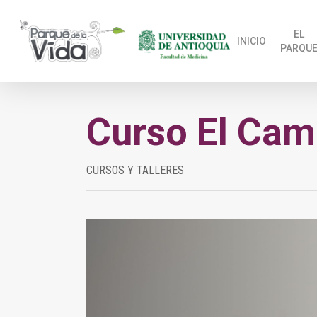
Skip
to
EL
INICIO
PARQU
main
content
Curso El Cam
CURSOS Y TALLERES