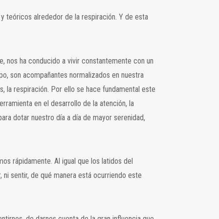
y teóricos alrededor de la respiración. Y de esta
te, nos ha conducido a vivir constantemente con un
tiempo, son acompañantes normalizados en nuestra
, la respiración. Por ello se hace fundamental este
rramienta en el desarrollo de la atención, la
ara dotar nuestro día a día de mayor serenidad,
mos rápidamente. Al igual que los latidos del
, ni sentir, de qué manera está ocurriendo este
ntirnos, de darnos cuenta de la gran influencia que