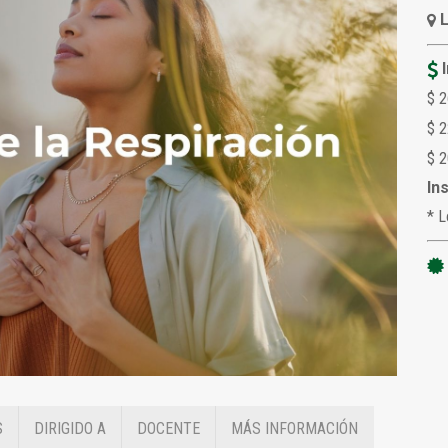
$ 2
$ 
$ 2
In
* L
S
DIRIGIDO A
DOCENTE
MÁS INFORMACIÓN