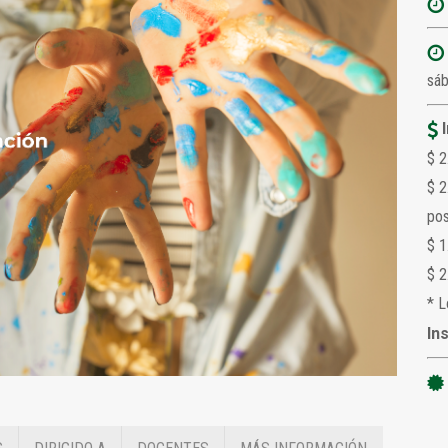
sáb
$ 2
$ 2
pos
$ 1
$ 2
* L
In