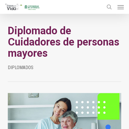
Menu
Skip
to
search
main
Diplomado de
content
Cuidadores de personas
mayores
DIPLOMADOS