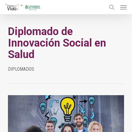
Menu
Skip
to
search
main
Diplomado de
content
Innovación Social en
Salud
DIPLOMADOS