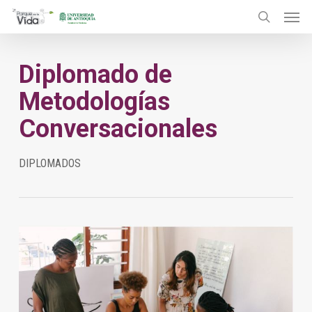
Menu
Skip
to
search
main
Diplomado de
content
Metodologías
Conversacionales
DIPLOMADOS