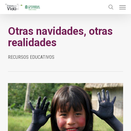
Menu
Skip
to
search
main
Otras navidades, otras
content
realidades
RECURSOS EDUCATIVOS