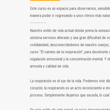
Este curso es un espacio para observarnos, sensibil
manera poder ir regresando a unos ritmos más natura
——————
Nuestro estilo de vida actual donde prima la sensac
sistema nervioso alterado y una gran dificultad de v
cotidianidad, desconectándonos de nuestro cuerpo, d
curso “El camino de la respiración”, para devolverle 
regulación emocional y la concentración mental. Y 
armonía y calidad de vida.
La respiración es el eje de la vida. Podemos vivir dí
corazón, la respiración es un acto inconsciente e in
proceso. Simplemente dejamos que suceda, lo cual
En este estilo de vida actual, un poco desconectado