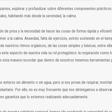
izarnos, explorar y profundizar sobre diferentes componentes prácticos 
les, habitando más desde la serenidad, la calma.
ión de prisa y la necesidad de hacer las cosas de forma rápida y eficien
olver a la calma. Ansiedad, falta de ejercicio, estrés sostenido en el 
e nuestros ritmos orgánicos, de las cosas simples y básicas, entre ellas
a este aspecto de nuestra vida su rol protagónico: la respiración como he
de esta manera recordar que dentro de nosotros tenemos herramientas p
as enteros sin alimento o sin agua, pero si nos privan de respirar, moriría
voluntario. Por ello, no es muy frecuente que nos detengamos a observar
 no garantiza que lo estemos realizando adecuadamente.
s de nuestra sabiduría corporal, hemos ido perdiendo la capacidad de se