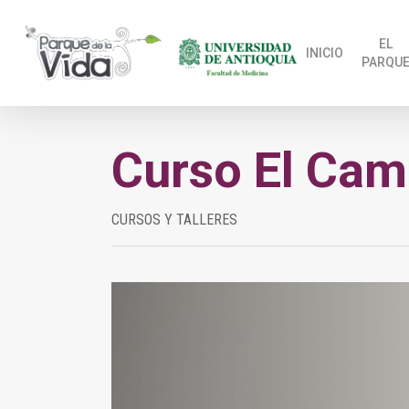
Skip
to
EL
INICIO
PARQU
main
content
Curso El Cam
CURSOS Y TALLERES