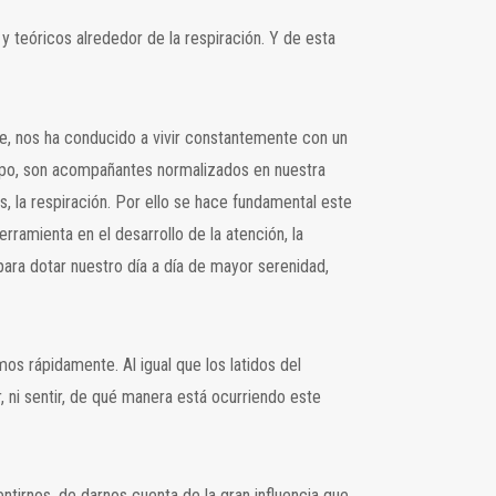
y teóricos alrededor de la respiración. Y de esta
te, nos ha conducido a vivir constantemente con un
tiempo, son acompañantes normalizados en nuestra
, la respiración. Por ello se hace fundamental este
rramienta en el desarrollo de la atención, la
ara dotar nuestro día a día de mayor serenidad,
mos rápidamente. Al igual que los latidos del
, ni sentir, de qué manera está ocurriendo este
ntirnos, de darnos cuenta de la gran influencia que