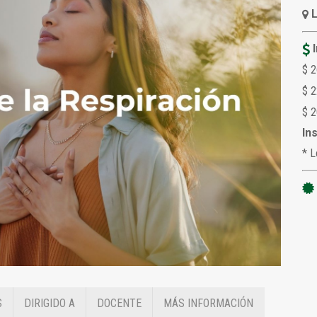
$ 2
$ 
$ 2
In
* L
S
DIRIGIDO A
DOCENTE
MÁS INFORMACIÓN