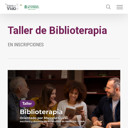
Menu
Skip
to
search
main
Taller de Biblioterapia
content
EN INSCRIPCIONES