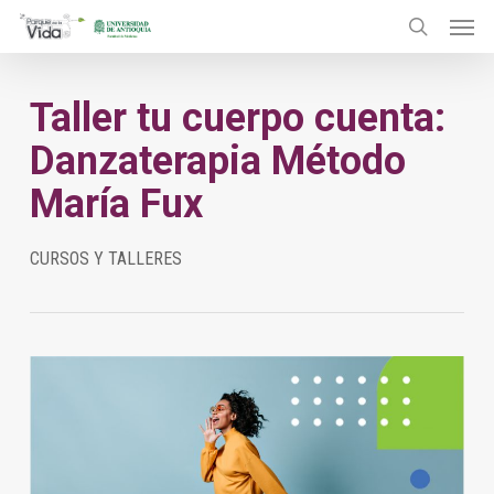
Menu
Skip
to
search
main
Taller tu cuerpo cuenta:
content
Danzaterapia Método
María Fux
CURSOS Y TALLERES