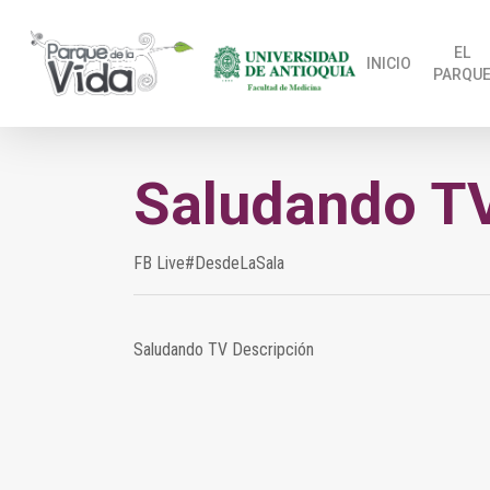
Skip
to
EL
INICIO
PARQU
main
content
Saludando TV
FB Live#DesdeLaSala
Saludando TV Descripción