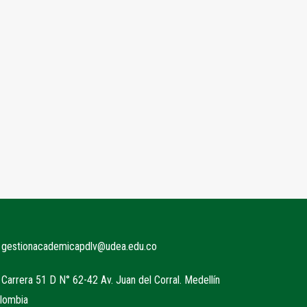
gestionacademicapdlv@udea.edu.co
Carrera 51 D N° 62-42 Av. Juan del Corral. Medellín
olombia