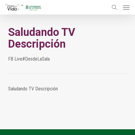
Menu
Skip
to
search
main
Saludando TV
content
Descripción
FB Live#DesdeLaSala
Saludando TV Descripción