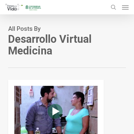
Menu
Skip
to
search
main
All Posts By
content
Desarrollo Virtual
Medicina
0